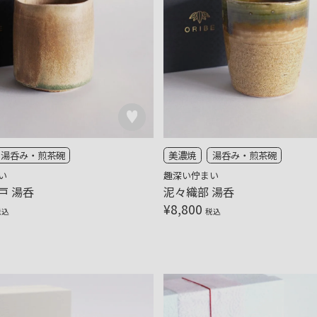
湯呑み・煎茶碗
美濃焼
湯呑み・煎茶碗
い
趣深い佇まい
戸 湯呑
泥々織部 湯呑
¥
8,800
税込
税込