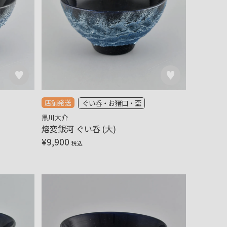
店舗発送
ぐい呑・お猪口・盃
黒川大介
熔変銀河 ぐい呑 (大)
¥
9,900
税込