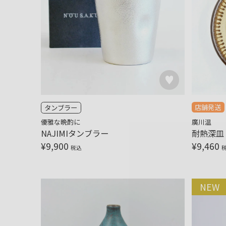
店舗発送
タンブラー
優雅な晩酌に
廣川温
NAJIMIタンブラー
耐熱深皿 
¥
9,900
¥
9,460
税込
NEW