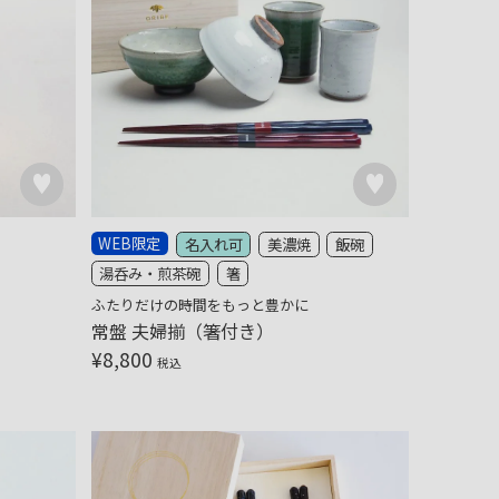
WEB限定
名入れ可
美濃焼
飯碗
湯呑み・煎茶碗
箸
ふたりだけの時間をもっと豊かに
常盤 夫婦揃（箸付き）
¥
8,800
税込