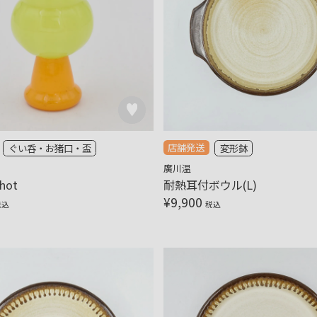
店舗発送
ぐい呑・お猪口・盃
変形鉢
廣川温
shot
耐熱耳付ボウル(L)
¥
9,900
税込
税込