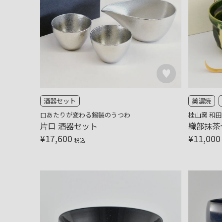
酒器セット
美濃焼
口あたりが変わる錫製のうつわ
桂山窯 和
片口 酒器セット
織部抹茶
¥
17,600
¥
11,000
税込