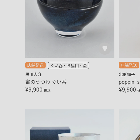
店舗発送
店舗発送
ぐい呑・お猪口・盃
黒川大介
北形槙子
宙のうつわ ぐい呑
poppin' 
¥
9,900
¥
9,900
税込