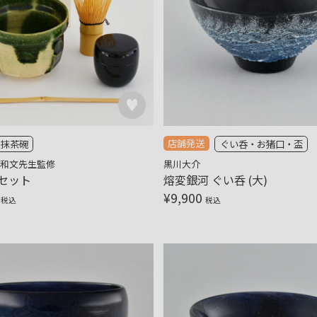
店舗発送
抹茶碗
ぐい呑・お猪口・盃
田和文先生監修
黒川大介
セット
熔変銀河 ぐい呑 (大)
¥
9,900
税込
税込