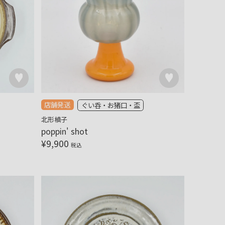
店舗発送
ぐい呑・お猪口・盃
北形槙子
poppin' shot
¥
9,900
税込