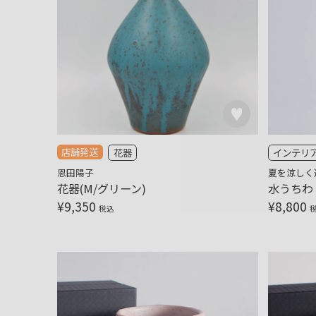
店舗発送
花器
インテリ
恩田陽子
夏を涼しく
花器(M/グリーン)
水うちわ
¥
9,350
¥
8,800
税込