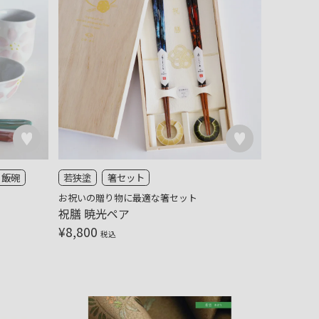
飯碗
若狭塗
箸セット
お祝いの贈り物に最適な箸セット
祝膳 暁光ペア
¥
8,800
税込