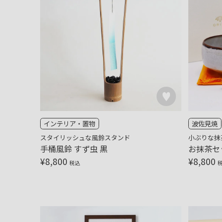
インテリア・置物
波佐見焼
スタイリッシュな風鈴スタンド
小ぶりな抹
手桶風鈴 すず虫 黒
お抹茶セッ
¥
8,800
¥
8,800
税込