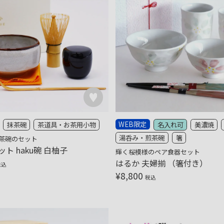
WEB限定
抹茶碗
茶道具・お茶用小物
名入れ可
美濃焼
湯呑み・煎茶碗
箸
茶碗のセット
ト haku碗 白柚子
輝く桜模様のペア食器セット
はるか 夫婦揃 （箸付き）
税込
¥
8,800
税込