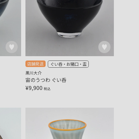
店舗発送
ぐい呑・お猪口・盃
黒川大介
宙のうつわ ぐい呑
¥
9,900
税込