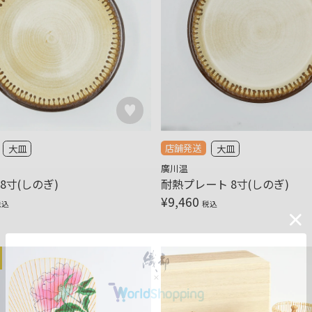
店舗発送
大皿
大皿
廣川温
8寸(しのぎ)
耐熱プレート 8寸(しのぎ)
¥
9,460
税込
税込