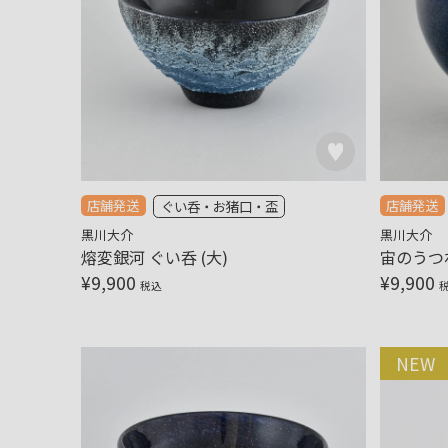
店舗発送
店舗発送
ぐい呑・お猪口・盃
黒川大介
黒川大介
熔変銀河 ぐい呑 (大)
宙のうつわ
¥
9,900
¥
9,900
税込
NEW