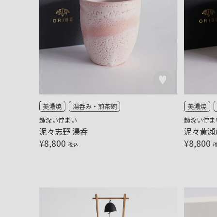
美濃焼
湯呑み・煎茶碗
美濃焼
趣深い佇まい
趣深い佇ま
泥々志野 湯呑
泥々黄瀬
¥
8,800
¥
8,800
税込