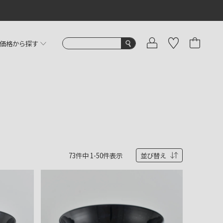
価格から探す
73
件中
1
-
50
件表示
並び替え