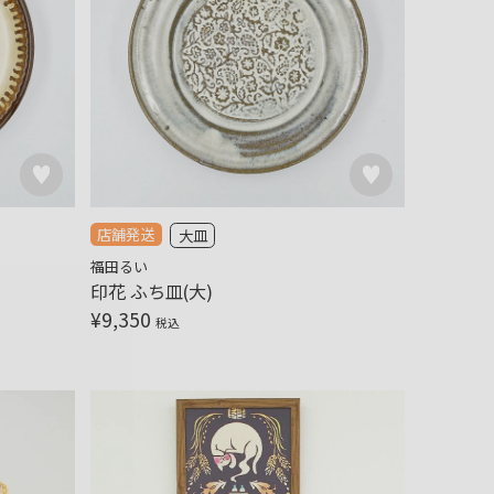
店舗発送
大皿
福田るい
印花 ふち皿(大)
¥
9,350
税込