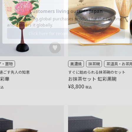
ア・置物
美濃焼
抹茶碗
茶道具・お茶
過ごす先人の知恵
すぐに始められる抹茶碗のセット
 彩華
お抹茶セット 虹彩黒碗
¥
8,800
税込
税込