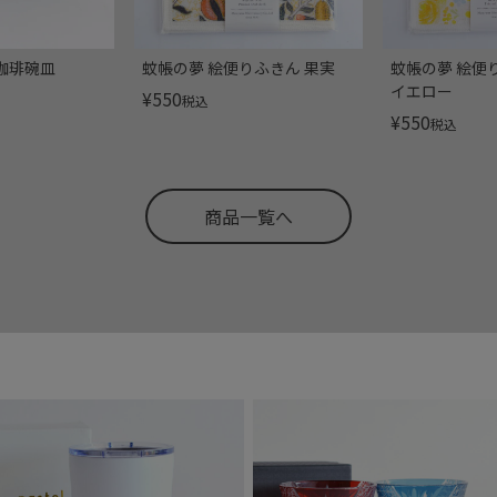
 珈琲碗皿
蚊帳の夢 絵便りふきん 果実
蚊帳の夢 絵便
イエロー
¥
550
税込
¥
550
税込
商品一覧へ