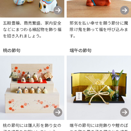
五穀豊穣、商売繁盛、家内安全
邪気を払い幸せを願う節分に魔
などにまつわる縁起物を飾り福
除け鬼を飾って福を呼び込みま
を招き入れましょう。
す。
桃の節句
端午の節句
桃の節句には雛人形を飾り女の
端午の節句には兜飾りや鯉のぼ