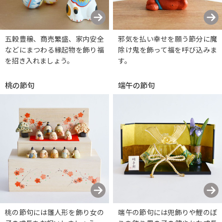
五穀豊穣、商売繁盛、家内安全
邪気を払い幸せを願う節分に魔
などにまつわる縁起物を飾り福
除け鬼を飾って福を呼び込みま
を招き入れましょう。
す。
桃の節句
端午の節句
桃の節句には雛人形を飾り女の
端午の節句には兜飾りや鯉のぼ