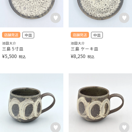
店舗発送
店舗発送
中皿
中皿
池田大介
池田大介
三島 5寸皿
三島 ケーキ皿
¥
5,500
¥
8,250
税込
税込