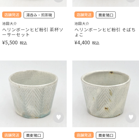
店舗発送
店舗発送
湯呑み・煎茶碗
蕎麦猪口
池田大介
池田大介
へリンボーンヒビ粉引 茶杯ソ
ヘリンボーンヒビ粉引 そばち
ーサーセット
ょこ
¥
5,500
¥
4,400
税込
税込
店舗発送
店舗発送
蕎麦猪口
蕎麦猪口