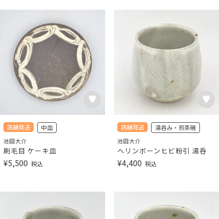
店舗発送
店舗発送
中皿
湯呑み・煎茶碗
池田大介
池田大介
刷毛目 ケーキ皿
へリンボーンヒビ粉引 湯呑
¥
5,500
¥
4,400
税込
税込