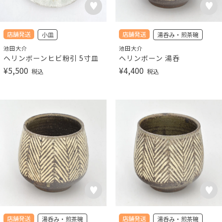
店舗発送
店舗発送
小皿
湯呑み・煎茶碗
池田大介
池田大介
ヘリンボーンヒビ粉引 5寸皿
ヘリンボーン 湯呑
¥
5,500
¥
4,400
税込
税込
店舗発送
店舗発送
湯呑み・煎茶碗
湯呑み・煎茶碗