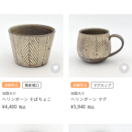
店舗発送
店舗発送
蕎麦猪口
マグカップ
池田大介
池田大介
ヘリンボーン そばちょこ
ヘリンボーン マグ
¥
4,400
¥
5,940
税込
税込