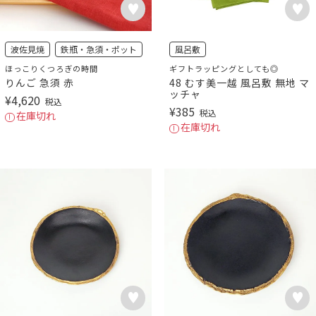
波佐見焼
鉄瓶・急須・ポット
風呂敷
ほっこりくつろぎの時間
ギフトラッピングとしても◎
りんご 急須 赤
48 むす美一越 風呂敷 無地 マ
ッチャ
¥
4,620
税込
¥
385
税込
在庫切れ
在庫切れ