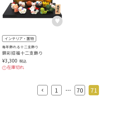
インテリア・置物
毎年飾れる十二支飾り
錦彩招福十二支飾り
¥
3,300
税込
在庫切れ
1
…
70
71