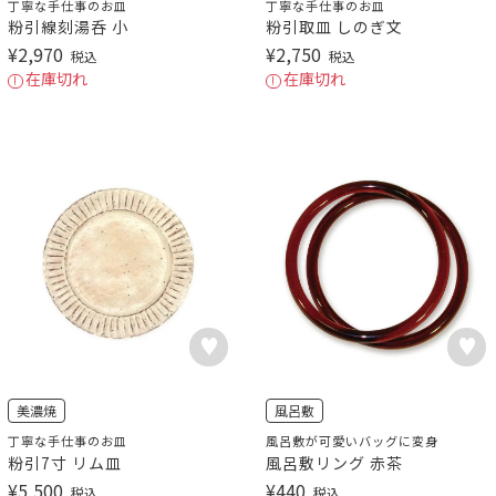
丁寧な手仕事のお皿
丁寧な手仕事のお皿
粉引線刻湯呑 小
粉引取皿 しのぎ文
¥
2,970
¥
2,750
税込
税込
在庫切れ
在庫切れ
美濃焼
風呂敷
丁寧な手仕事のお皿
風呂敷が可愛いバッグに変身
粉引7寸 リム皿
風呂敷リング 赤茶
¥
5,500
¥
440
税込
税込