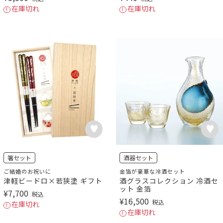
在庫切れ
在庫切れ
箸セット
酒器セット
ご結婚のお祝いに
金箔が豪華な冷酒セット
津軽ビードロ×若狭塗 ギフト
酒グラスコレクション 冷酒セ
ット 金箔
¥
7,700
税込
¥
16,500
税込
在庫切れ
在庫切れ