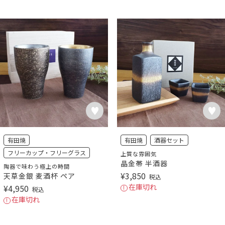
有田焼
有田焼
酒器セット
フリーカップ・フリーグラス
上質な雰囲気
晶金帯 半酒器
陶器で味わう極上の時間
¥
3,850
天草金銀 麦酒杯 ペア
税込
在庫切れ
¥
4,950
税込
在庫切れ