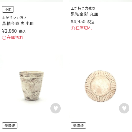
土が持つ力強さ
小皿
黒釉金彩 丸皿
土が持つ力強さ
¥
4,950
税込
黒釉金彩 丸小皿
在庫切れ
¥
2,860
税込
在庫切れ
美濃焼
美濃焼