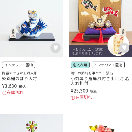
インテリア・置物
名入れ可
インテリア・置物
陶器でできた五月人形
端午の節句を華やかに演出
染錦鯉のぼり大将
小箔昇り鯉屏風付き出世兜 名
入れ札付
¥
3,630
税込
¥
25,300
税込
在庫切れ
在庫切れ