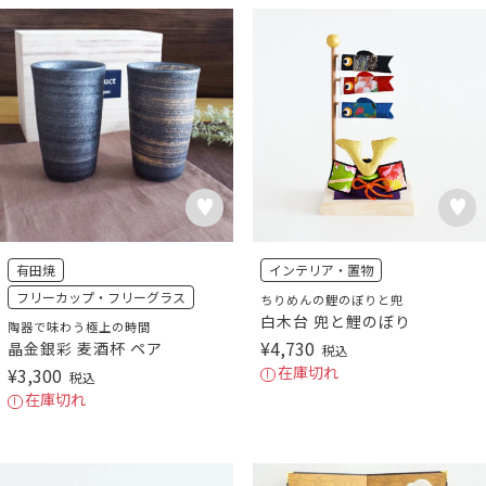
有田焼
インテリア・置物
フリーカップ・フリーグラス
ちりめんの鯉のぼりと兜
白木台 兜と鯉のぼり
陶器で味わう極上の時間
¥
4,730
晶金銀彩 麦酒杯 ペア
税込
在庫切れ
¥
3,300
税込
在庫切れ