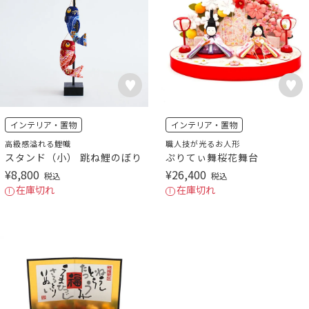
インテリア・置物
インテリア・置物
高級感溢れる鯉幟
職人技が光るお人形
スタンド（小） 跳ね鯉のぼり
ぷりてぃ舞桜花舞台
¥
8,800
¥
26,400
税込
税込
在庫切れ
在庫切れ