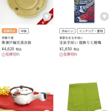
店舗発送
中鉢
手ぬぐい
インテリア・置物
伊藤千穂
季節を彩る手拭い
黄瀬戸輪花高台鉢
注染手拭い 鎧飾りと鯉幟
¥
4,620
¥
1,650
税込
税込
在庫切れ
在庫切れ