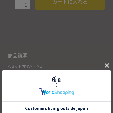
カートに入れる
商品説明
＜セット内容＞ ・×1
こちらの商品は織部下北沢店にて展示販売中の作品になりま
す。
ご注文いただいたタイミングによって織部下北沢店頭で売り
切れた場合は、キャンセルさせて頂きます。
また織部下北沢店からの出荷になりますので、ご注文確認
後、送料を再計算し改めてご請求金額についてのご連絡をさ
せていただきます。
予めご了承くださいませ。