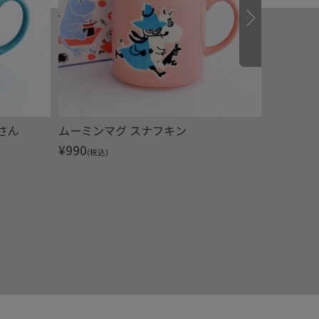
さん
ムーミンマグ スナフキン
ムーミン
¥
990
¥
1,650
(税込)
(