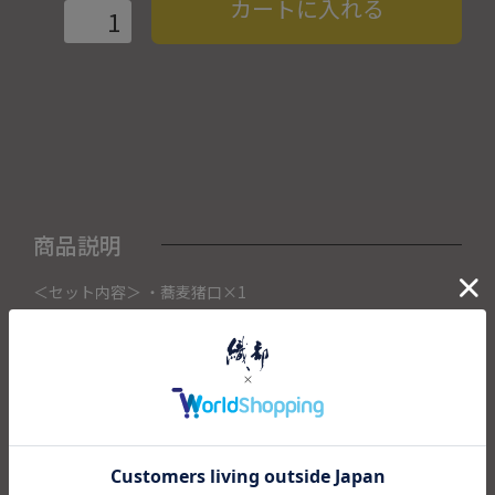
カートに入れる
商品説明
＜セット内容＞ ・蕎麦猪口×1
こちらの商品は織部下北沢店にて展示販売中の作品になりま
す。
ご注文いただいたタイミングによって織部下北沢店頭で売り
切れた場合は、キャンセルさせて頂きます。
また織部下北沢店からの出荷になりますので、ご注文確認
後、送料を再計算し改めてご請求金額についてのご連絡をさ
せていただきます。
予めご了承くださいませ。