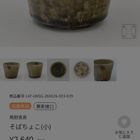
商品番号
147-UNSG-260626-003-039
店舗発送
蕎麦猪口
馬野真吾
そばちょこ(小)
¥
2,640