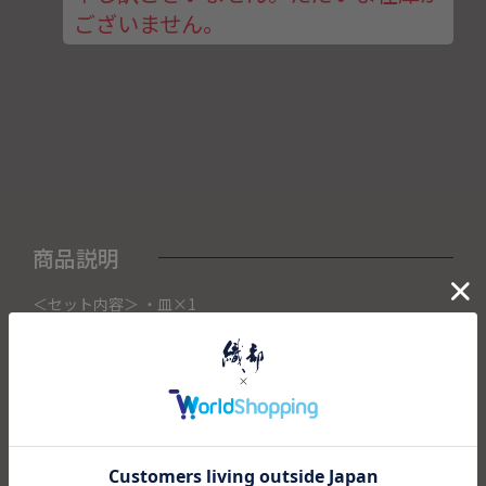
ございません。
商品説明
＜セット内容＞ ・皿×1
こちらの商品は織部下北沢店にて展示販売中の作品になりま
す。
ご注文いただいたタイミングによって織部下北沢店頭で売り
切れた場合は、キャンセルさせて頂きます。
また織部下北沢店からの出荷になりますので、ご注文確認
後、送料を再計算し改めてご請求金額についてのご連絡をさ
せていただきます。