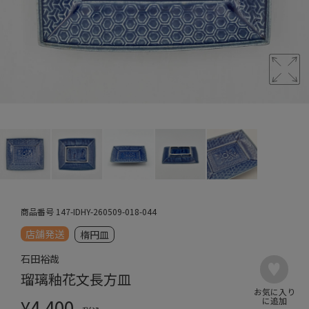
商品番号
147-IDHY-260509-018-044
店舗発送
楕円皿
石田裕哉
瑠璃釉花文長方皿
¥
4,400