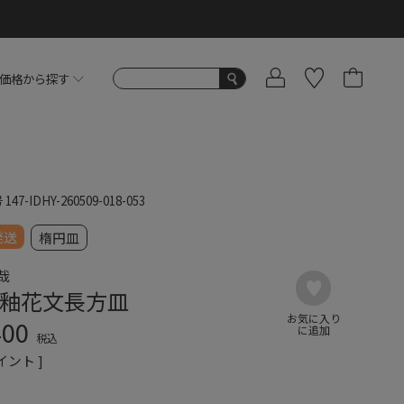
価格から探す
号
147-IDHY-260509-018-053
発送
楕円皿
哉
釉花文長方皿
400
税込
イント ]