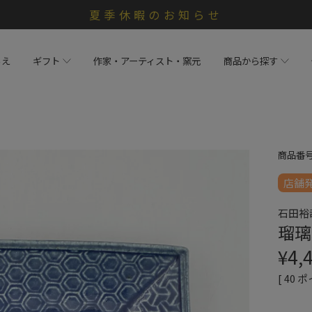
夏季休暇のお知らせ
らえ
ギフト
作家・アーティスト・窯元
商品から探す
商品番
店舗
石田裕
瑠璃
¥
4,
[
40
ポ