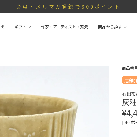
会員・メルマガ登録で300ポイント
らえ
ギフト
作家・アーティスト・窯元
商品から探す
商品番
店舗
石田裕
灰釉
¥
4,
[
40
ポ