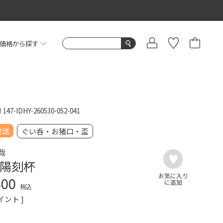
価格から探す
号
147-IDHY-260530-052-041
発送
ぐい呑・お猪口・盃
哉
陽刻杯
400
税込
イント ]