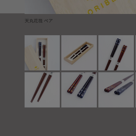
天丸花筏 ペア