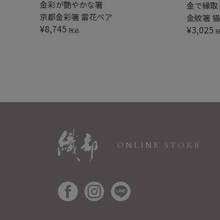
金彩が艶やかな箸
金で縁取
京都金彩箸 雷花ペア
金紋箸 
¥
8,745
¥
3,025
税込
ONLINE STORE