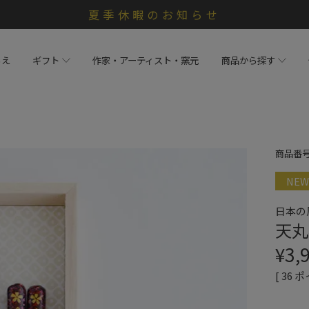
夏季休暇のお知らせ
らえ
ギフト
作家・アーティスト・窯元
商品から探す
商品番
NEW
日本の
天丸
¥
3,
[
36
ポ