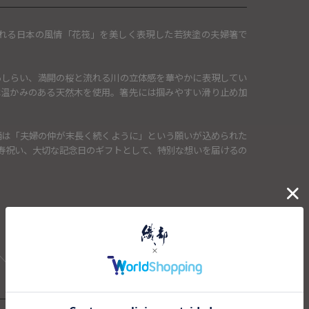
流れる日本の風情「花筏」を美しく表現した若狭塗の夫婦箸で
あしらい、満開の桜と流れる川の立体感を華やかに表現してい
は温かみのある天然木を使用。箸先には掴みやすい滑り止め加
柄は「夫婦の仲が末長く続くように」という願いが込められた
寿祝い、大切な記念日のギフトとして、特別な想いを届けるの