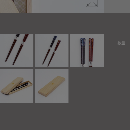
お箸の品格
数量