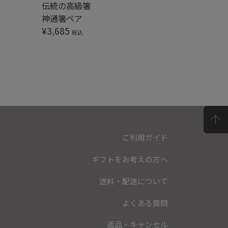
伝統の高級箸
食器洗浄
神通箸ペア
食洗 とん
¥
3,685
¥
3,685
税込
ご利用ガイド
ギフトをお考えの方へ
送料・配送について
よくある質問
返品・キャンセル