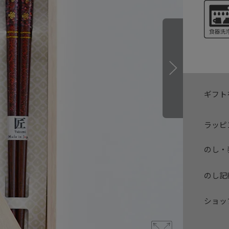
ギフト
ラッピ
のし・
のし記
ショッ