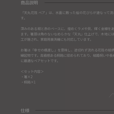
商品説明
「天丸花筏 ペア」は、水面に散った桜の花びらが連なって
す。
深みのある紺と赤のベースに、煌めくラメや貝、輝く金線を
ます。箸頭は角のないなめらかな「天丸」仕上げで、木地に
工が施され、家庭用食洗機にも対応しています。
お箸は「幸せの橋渡し」を意味し、途切れず流れる花筏の絵
縁起物です。高級感ある桐箱に収められており、結婚祝いや長
に最適なペアセットです。
＜セット内容＞
・箸×2
・桐箱×1
仕様