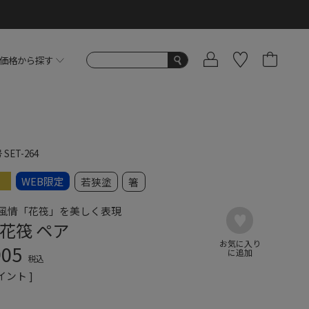
価格から探す
号
SET-264
WEB限定
若狭塗
箸
風情「花筏」を美しく表現
花筏 ペア
905
税込
イント ]