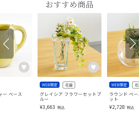
おすすめ商品
WEB限定
WEB限定
花器
花
ャー ベース
グレイシア フラワーセットブ
ラウンド ベー
ルー
ット
¥
3,663
¥
2,728
税込
税込