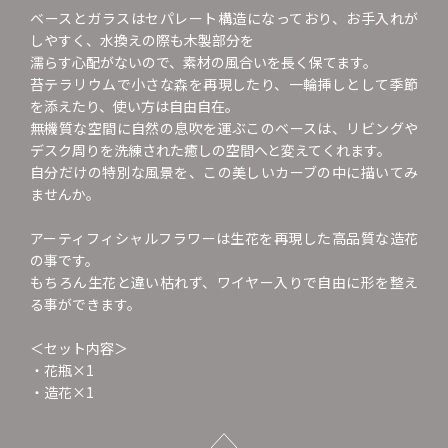
ベースとガラスはセパレート構造になっており、お手入れが
しやすく、水換えの際も木製部分を
濡らす心配がないので、素材の風合いを長く保てます。
苔テラリウムで小さな森を再現したり、一輪挿しとして季節
を添えたり、使い方は自由自在。
無機質な空間に自然の息吹を運ぶこのベースは、リビングや
デスク周りを洗練された癒しの空間へと変えてくれます。
自分だけの特別な風景を、この美しいカーブの中に描いてみ
ませんか。
アーティフィシャルフラワーは生花を再現した高品質な造花
の事です。
もちろん生花と違い枯れず、ワイヤー入りで自由に形を整え
る事ができます。
＜セット内容＞
・花瓶×1
・造花×1