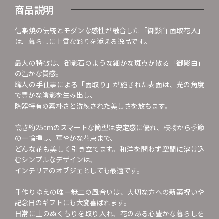
商品説明
信楽焼の伝統とモダンな感性が融合した「御影白 面取花入」
は、暮らしに上質な彩りを添える逸品です。
最大の特徴は、御影石のような細かな斑点が散る「御影白」
の温かな質感。
職人の手仕事による「面取り」が施された表面は、光の角度
で豊かな陰影を生み出し、
陶器特有の素朴さと洗練された美しさを放ちます。
高さ約25cmのスマートな筒型は安定感に優れ、枝物から季節
の一輪挿し、華やかな花束まで、
どんな花も美しく引き立てます。和洋を問わず空間に溶け込
むシンプルなデザインは、
インテリアのオブジェとしても最適です。
手作りゆえの唯一無二の風合いは、大切な方への新築祝いや
記念日のギフトにも大変喜ばれます。
日常に土のぬくもりを取り入れ、花のある心豊かな暮らしを