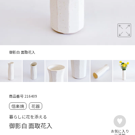
御影白 面取花入
商品番号
216409
信楽焼
花器
暮らしに花を添える
御影白 面取花入