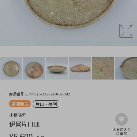
商品番号
117-KJYS-231021-018-042
店舗発送
片口・徳利
小島陽介
伊賀片口皿
¥
6,600