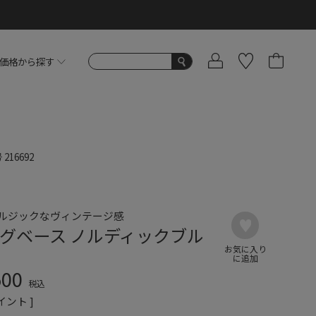
価格から探す
号
216692
ルジックなヴィンテージ感
グベース ノルディックブル
500
税込
イント ]