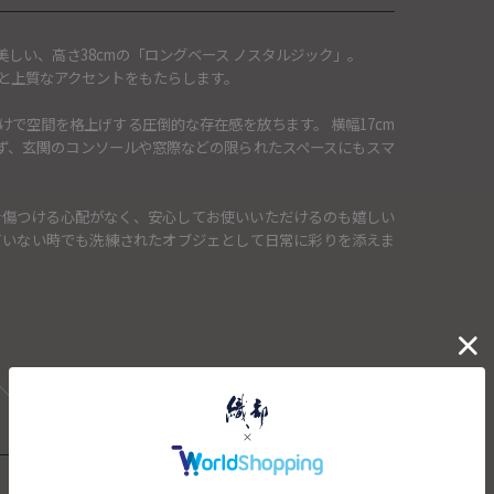
しい、高さ38cmの「ロングベース ノスタルジック」。
と上質なアクセントをもたらします。
で空間を格上げする圧倒的な存在感を放ちます。 横幅17cm
らず、玄関のコンソールや窓際などの限られたスペースにもスマ
を傷つける心配がなく、安心してお使いいただけるのも嬉しい
ていない時でも洗練されたオブジェとして日常に彩りを添えま