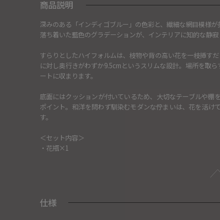
商品説明
深みのある「インディゴブルー」の色彩と、繊細な網目模様が美
落ち着いた藍色のグラデーションが、インテリアに知的な静寂
すらりとしたハイフォルムは、枝物や背の高い花を一枝挿すだけ
に対し奥行きがわずか9.5cmというスリムな設計。場所を取
ートに収まります。
底面にはクッションが付いているため、大切なテーブルや棚
ポイント。和洋を問わず馴染むモダンな佇まいは、花を活け
す。
＜セット内容＞
・花瓶×1
仕様