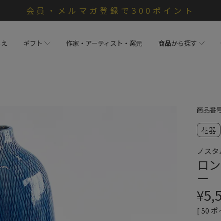
会員・メルマガ登録で300ポイント
らえ
ギフト
作家・アーティスト・窯元
商品から探す
商品番
花器
ノスタ
ロン
ー
¥
5,
[
50
ポ