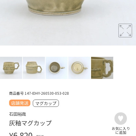
商品番号
147-IDHY-260530-053-028
店舗発送
マグカップ
石田裕哉
灰釉マグカップ
¥
6,820