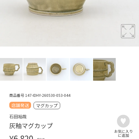
商品番号
147-IDHY-260530-053-044
店舗発送
マグカップ
石田裕哉
灰釉マグカップ
¥
6,820