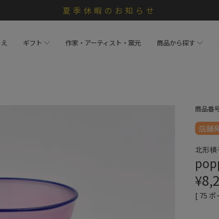
夏季休暇のお知らせ
らえ
ギフト
作家・アーティスト・窯元
商品から探す
商品番
店舗
北形槙
pop
¥
8,
[
75
ポ