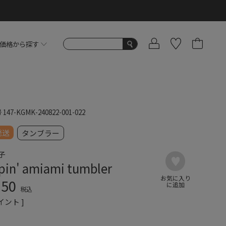
価格から探す
号
147-KGMK-240822-001-022
発送
タンブラー
子
pin' amiami tumbler
250
税込
イント ]