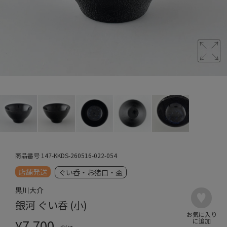
商品番号
147-KKDS-260516-022-054
店舗発送
ぐい呑・お猪口・盃
黒川大介
銀河 ぐい呑 (小)
¥
7,700