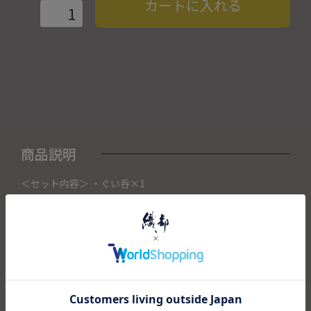
カートに入れる
商品説明
＜セット内容＞ ・ぐい呑×1
こちらの商品は織部下北沢店にて展示販売中の作品になりま
す。
ご注文いただいたタイミングによって織部下北沢店頭で売り
切れた場合は、キャンセルさせて頂きます。
また織部下北沢店からの出荷になりますので、ご注文確認
後、送料を再計算し改めてご請求金額についてのご連絡をさ
せていただきます。
予めご了承くださいませ。