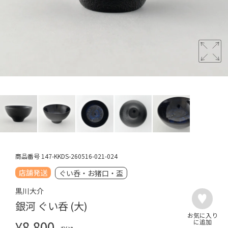
商品番号
147-KKDS-260516-021-024
店舗発送
ぐい呑・お猪口・盃
黒川大介
銀河 ぐい呑 (大)
¥
8,800