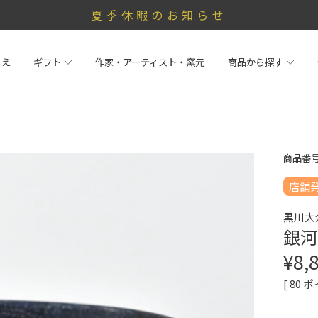
夏季休暇のお知らせ
らえ
ギフト
作家・アーティスト・窯元
商品から探す
商品番
店舗
黒川大
銀河
¥
8,
[
80
ポ