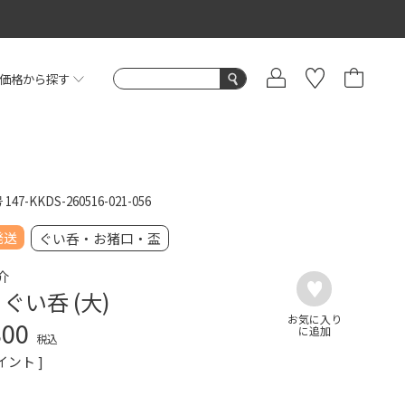
価格から探す
号
147-KKDS-260516-021-056
発送
ぐい呑・お猪口・盃
介
 ぐい呑 (大)
800
税込
イント ]