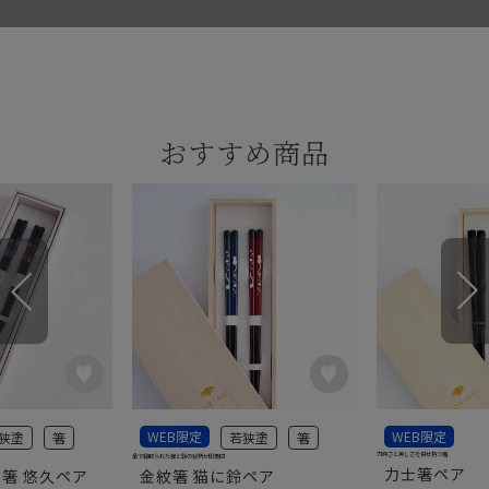
おすすめ商品
WEB限定
WEB限定
狭塗
箸
若狭塗
箸
力強さと美しさを併せ持つ箸
金で縁取られた猫と鈴の絵柄が印象的
力士箸ペア
 箸 悠久ペア
金紋箸 猫に鈴ペア