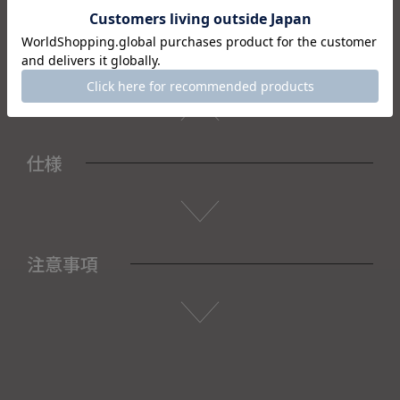
＜セット内容＞
・箸×2
・桐箱×1
仕様
注意事項