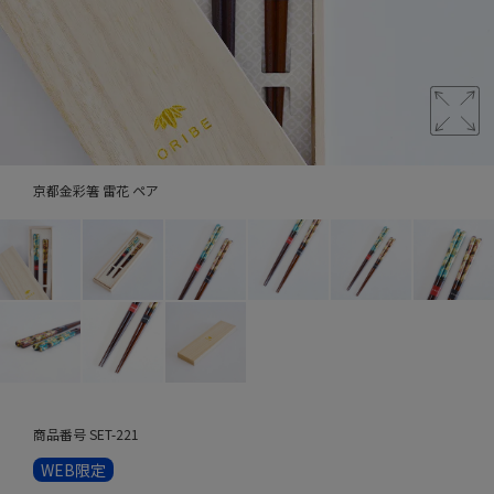
京都金彩箸 雷花 ペア
商品番号
SET-221
WEB限定