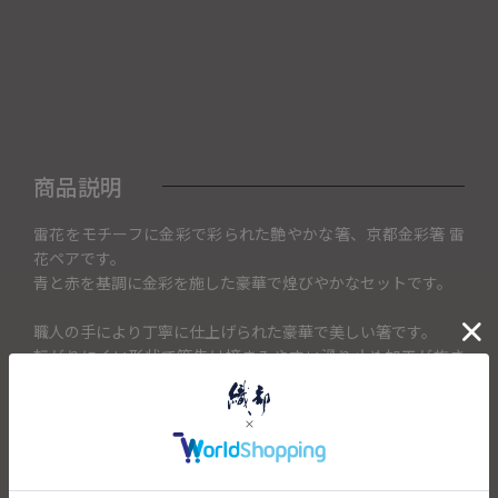
商品説明
雷花をモチーフに金彩で彩られた艶やかな箸、京都金彩箸 雷
花ペアです。
青と赤を基調に金彩を施した豪華で煌びやかなセットです。
職人の手により丁寧に仕上げられた豪華で美しい箸です。
転がりにくい形状で箸先は摘まみやすい滑り止め加工が施さ
れています。
普段使いはもちろん、特別な日のとっておきとしても豪華な
箸です。
お祝いや記念日の贈り物としておすすめのペアセットです。