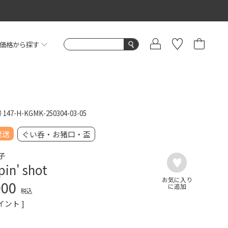
価格から探す
号
147-H-KGMK-250304-03-05
発送
ぐい呑・お猪口・盃
子
in' shot
900
税込
イント ]