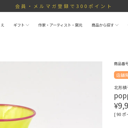
会員・メルマガ登録で300ポイント
らえ
ギフト
作家・アーティスト・窯元
商品から探す
商品番
店舗
北形槙
popp
¥
9,
[
90
ポ