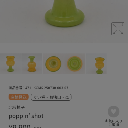
商品番号
147-H-KGMK-250730-003-07
店舗発送
ぐい呑・お猪口・盃
北形槙子
poppin' shot
¥
9,900