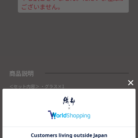
ございません。
商品説明
＜セット内容＞ ・グラス×1
こちらの商品は織部下北沢店にて展示販売中の作品になりま
す。
ご注文いただいたタイミングによって織部下北沢店頭で売り
切れた場合は、キャンセルさせて頂きます。
また織部下北沢店からの出荷になりますので、ご注文確認
後、送料を再計算し改めてご請求金額についてのご連絡をさ
せていただきます。