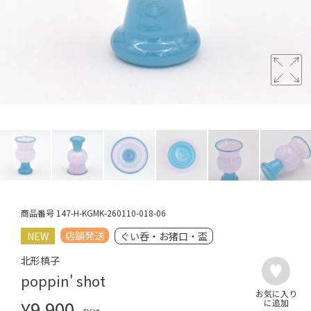
商品番号
147-H-KGMK-260110-018-06
店舗発送
NEW
ぐい呑・お猪口・盃
北形槙子
poppin' shot
¥
9,900