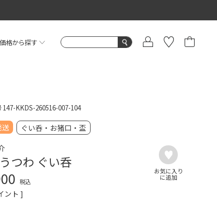
価格から探す
号
147-KKDS-260516-007-104
発送
ぐい呑・お猪口・盃
介
うつわ ぐい呑
900
税込
イント ]