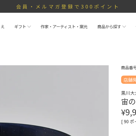
会員・メルマガ登録で300ポイント
らえ
ギフト
作家・アーティスト・窯元
商品から探す
商品番
店舗
黒川大
宙の
¥
9,
[
90
ポ