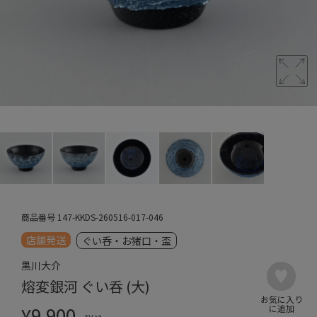
商品番号
147-KKDS-260516-017-046
店舗発送
ぐい呑・お猪口・盃
黒川大介
熔変銀河 ぐい呑 (大)
¥
9,900