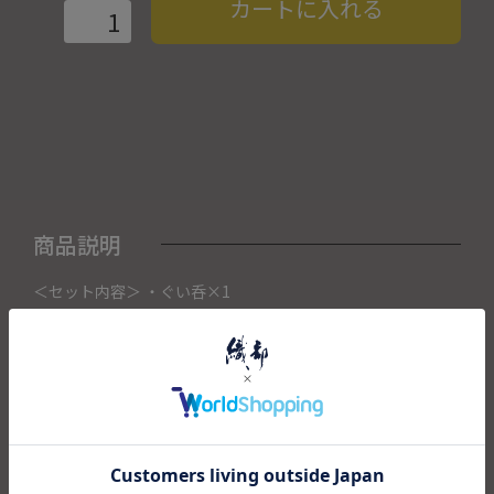
カートに入れる
商品説明
＜セット内容＞ ・ぐい呑×1
こちらの商品は織部下北沢店にて展示販売中の作品になりま
す。
ご注文いただいたタイミングによって織部下北沢店頭で売り
切れた場合は、キャンセルさせて頂きます。
また織部下北沢店からの出荷になりますので、ご注文確認
後、送料を再計算し改めてご請求金額についてのご連絡をさ
せていただきます。
予めご了承くださいませ。