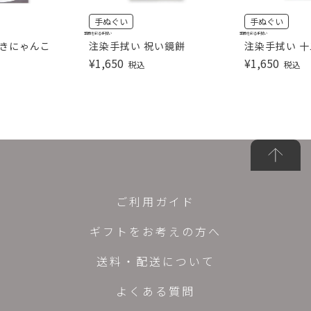
手ぬぐい
手ぬぐい
季節を彩る手拭い
季節を彩る手拭い
招きにゃんこ
注染手拭い 祝い鏡餅
注染手拭い 
¥
1,650
¥
1,650
税込
税込
ご利用ガイド
ギフトをお考えの方へ
送料・配送について
よくある質問