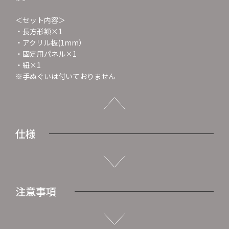
＜セット内容＞
・長方形額×1
・アクリル板(1mm）
・固定用パネル×1
・紐×1
※手ぬぐいは付いておりません
仕様
注意事項