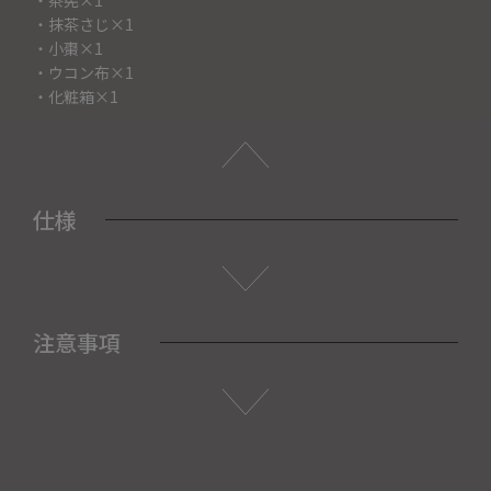
・抹茶さじ×1
・小棗×1
・ウコン布×1
・化粧箱×1
仕様
注意事項