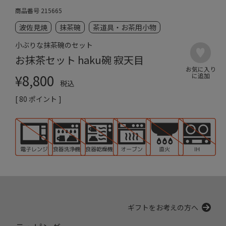
商品番号
215665
波佐見焼
抹茶碗
茶道具・お茶用小物
小ぶりな抹茶碗のセット
お抹茶セット haku碗 寂天目
¥
8,800
税込
[
80
ポイント ]
ギフトをお考えの方へ