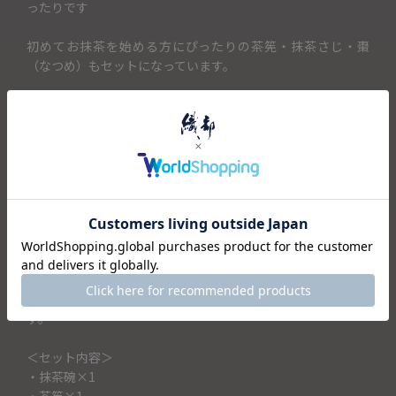
ったりです
初めてお抹茶を始める方にぴったりの茶筅・抹茶さじ・棗
（なつめ）もセットになっています。
茶筅100本立・・・・・初心者の方でもきめ細かいクリーミー
な泡が立てやすく使い茶筅です
小棗（こなつめ）・・・抹茶を入れる容器です。小ぶりなサ
イズで野点にも持ち運びしやすいサイズ
抹茶さじ・・・・・・・・・抹茶をすくうための道具、茶杓
（ちゃしゃく）です。
ウコン布・・・・・・・・・ウコンの根で染めた鮮やかな黄
色の綿布。使い終わった抹茶碗をつつむのに使います。
母の日や敬老の日、お誕生日の贈り物に
抹茶を始めてみたい方へのプレゼントとしても喜ばれそうで
す。
＜セット内容＞
・抹茶碗×1
・茶筅×1