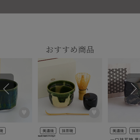
おすすめ商品
碗
美濃焼
抹茶碗
美濃焼
抹茶
桂山窯 和田和文先生監修
一口抹茶碗 