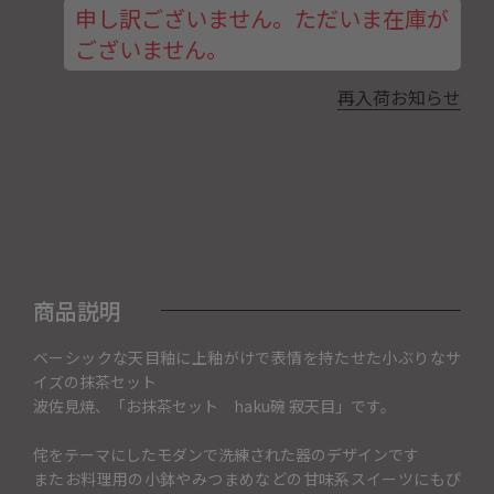
申し訳ございません。ただいま在庫が
ございません。
再入荷お知らせ
商品説明
ベーシックな天目釉に上釉がけで表情を持たせた小ぶりなサ
イズの抹茶セット
波佐見焼、「お抹茶セット haku碗 寂天目」です。
侘をテーマにしたモダンで洗練された器のデザインです
またお料理用の小鉢やみつまめなどの甘味系スイーツにもぴ