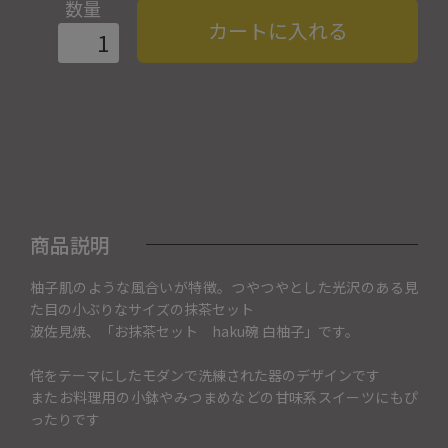
数量
カートに入れる
商品説明
柚子肌のような風合いが特徴。つやつやとした光沢のある見
た目の小ぶりなサイズの抹茶セット
波佐見焼、「お抹茶セット haku碗 白柚子」です。
侘をテーマにしたモダンで洗練された器のデザインです
またお料理用の小鉢やみつまめなどの甘味系スイーツにもぴ
ったりです