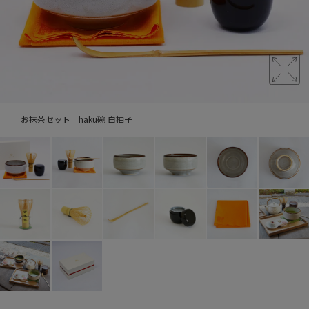
お抹茶セット haku碗 白柚子