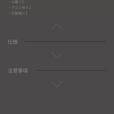
・小棗×1
・ウコン布×1
・化粧箱×1
仕様
注意事項