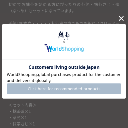
初めてお抹茶を始める方にぴったりの茶筅・抹茶さじ・棗
（なつめ）もセットになっています。
茶筅100本立・・・・・初心者の方でもきめ細かいクリーミー
な泡が立てやすく使い茶筅です
小棗（こなつめ）・・・抹茶を入れる容器です。小ぶりなサ
イズで野点にも持ち運びしやすいサイズ
抹茶さじ・・・・・・・・・抹茶をすくうための道具、茶杓
（ちゃしゃく）です。
ウコン布・・・・・・・・・ウコンの根で染めた鮮やかな黄
色の綿布。使い終わった抹茶碗をつつむのに使います。
母の日や敬老の日、お誕生日の贈り物に
抹茶を始めてみたい方へのプレゼントとしても喜ばれそうで
す。
＜セット内容＞
・抹茶碗×1
・茶筅×1
・抹茶さじ×1