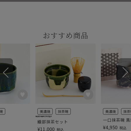
おすすめ商品
碗
美濃焼
抹茶碗
美濃焼
抹茶
桂山窯 和田和文先生監修
一口抹茶碗 
織部抹茶セット
¥
4,950
税込
¥
11,000
税込