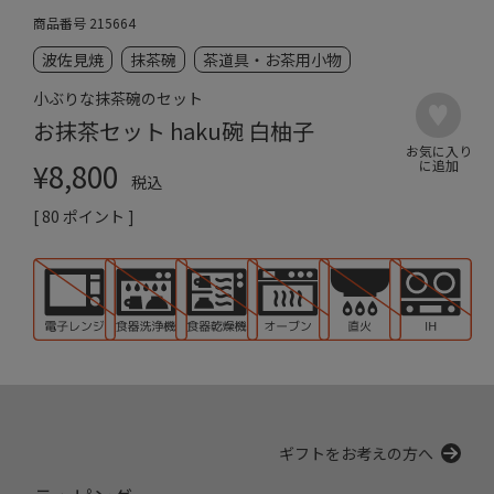
商品番号
215664
波佐見焼
抹茶碗
茶道具・お茶用小物
小ぶりな抹茶碗のセット
お抹茶セット haku碗 白柚子
¥
8,800
税込
[
80
ポイント ]
ギフトをお考えの方へ