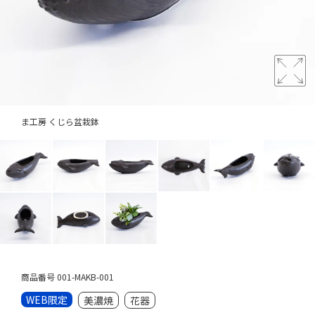
ま工房 くじら盆栽鉢
商品番号
001-MAKB-001
WEB限定
美濃焼
花器