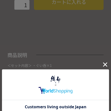
カートに入れる
商品説明
＜セット内容＞ ・ぐい呑×1
こちらの商品は織部下北沢店にて展示販売中の作品になりま
す。
ご注文いただいたタイミングによって織部下北沢店頭で売り
切れた場合は、キャンセルさせて頂きます。
また織部下北沢店からの出荷になりますので、ご注文確認
後、送料を再計算し改めてご請求金額についてのご連絡をさ
せていただきます。
予めご了承くださいませ。