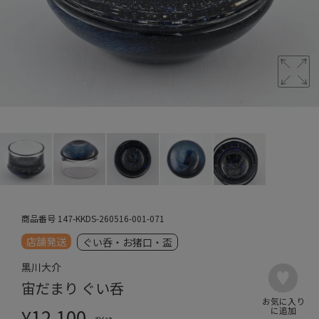
商品番号
147-KKDS-260516-001-071
店舗発送
ぐい呑・お猪口・盃
黒川大介
宙だまり ぐい呑
¥
12,100