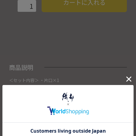
カートに入れる
商品説明
＜セット内容＞ ・片口×1
こちらの商品は織部下北沢店にて展示販売中の作品になりま
す。
ご注文いただいたタイミングによって織部下北沢店頭で売り
切れた場合は、キャンセルさせて頂きます。
また織部下北沢店からの出荷になりますので、ご注文確認
後、送料を再計算し改めてご請求金額についてのご連絡をさ
せていただきます。
予めご了承くださいませ。