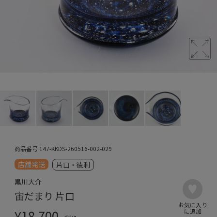
商品番号
147-KKDS-260516-002-029
店舗発送
片口・徳利
黒川大介
宙だまり 片口
¥
18,700