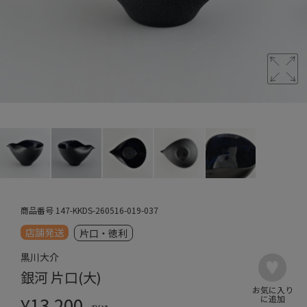
商品番号
147-KKDS-260516-019-037
店舗発送
片口・徳利
黒川大介
銀河 片口(大)
¥
13,200