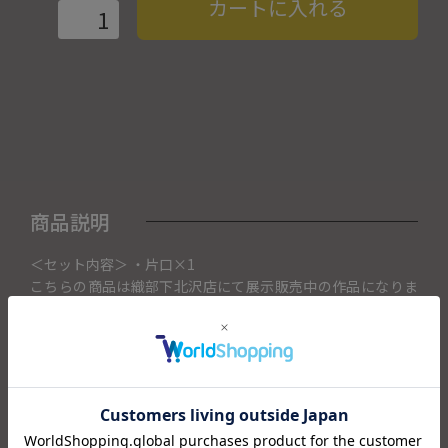
カートに入れる
商品説明
＜セット内容＞ ・片口×1
こちらの商品は織部下北沢店にて展示販売中の作品になりま
す。
ご注文いただいたタイミングによって織部下北沢店頭で売り
切れた場合は、キャンセルさせて頂きます。
また織部下北沢店からの出荷になりますので、ご注文確認
後、送料を再計算し改めてご請求金額についてのご連絡をさ
せていただきます。
予めご了承くださいませ。