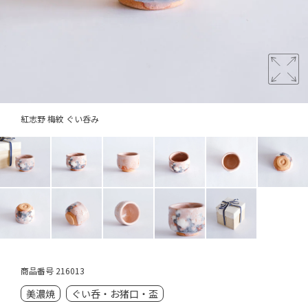
紅志野 梅紋 ぐい呑み
商品番号
216013
美濃焼
ぐい呑・お猪口・盃