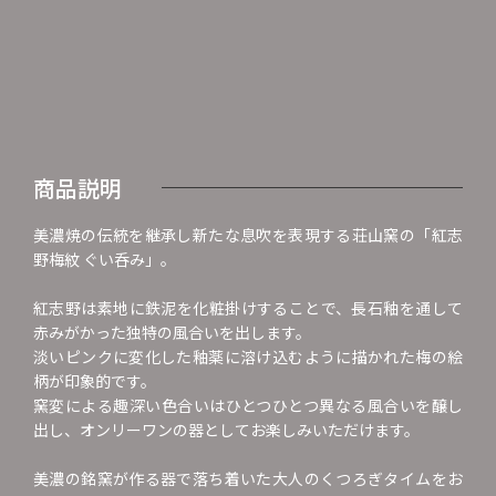
商品説明
美濃焼の伝統を継承し新たな息吹を表現する荘山窯の「紅志
野梅紋 ぐい呑み」。
紅志野は素地に鉄泥を化粧掛けすることで、長石釉を通して
赤みがかった独特の風合いを出します。
淡いピンクに変化した釉薬に溶け込むように描かれた梅の絵
柄が印象的です。
窯変による趣深い色合いはひとつひとつ異なる風合いを醸し
出し、オンリーワンの器としてお楽しみいただけます。
美濃の銘窯が作る器で落ち着いた大人のくつろぎタイムをお