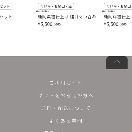
セット
ぐい呑・お猪口・盃
ぐい呑・お猪口
至極の一杯を味わう
至極の一杯を味わう
器セット
純銅紫被仕上げ 鎚目ぐい呑み
純銅錫被仕上
¥
5,500
¥
5,500
税込
税込
ご利用ガイド
ギフトをお考えの方へ
送料・配送について
よくある質問