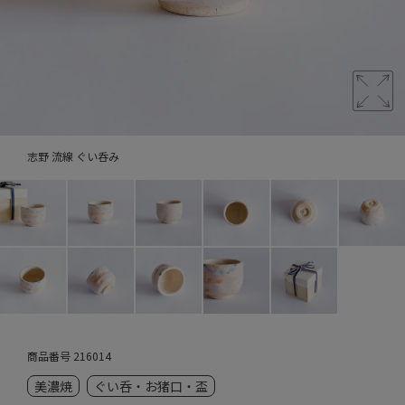
志野 流線 ぐい呑み
商品番号
216014
美濃焼
ぐい呑・お猪口・盃