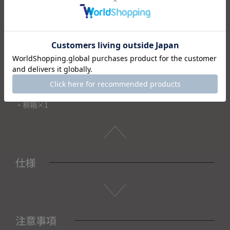
「オンリーワンの器」としてお楽しみください。
美濃の銘窯が作る器で落ち着いた大人のくつろぎタイムをお
楽しみください。
普段使いはもちろん桐箱付で、様々なギフトシーンにもお使
いいただける逸品です。
＜セット内容＞
・ぐい呑み×1
・桐箱×1
仕様
注意事項