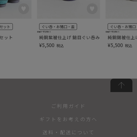
セット
ぐい呑・お猪口・盃
ぐい呑・お猪口
至極の一杯を味わう
至極の一杯を味わう
器セット
純銅紫被仕上げ 鎚目ぐい呑み
純銅錫被仕上
¥
5,500
¥
5,500
税込
税込
ご利用ガイド
ギフトをお考えの方へ
送料・配送について