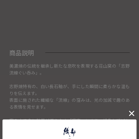
商品説明
美濃焼の伝統を継承し新たな息吹を表現する荘山窯の「志野
流線ぐい呑み」。
志野焼特有の、白い長石釉が、手にした瞬間に柔らかな温も
りを伝えます。
表面に施された繊細な「流線」の窪みは、光の加減で趣のあ
る表情を見せます。
窯の中で炎と釉薬が織りなす「窯変」により、緋色と呼ばれ
る赤みの出方や釉薬の垂れ具合は、
ひとつひとつ異なります。世界に二つとない、あなただけの