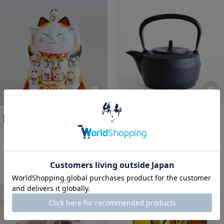
瀬戸焼
インテリア・置物
鉄瓶・急須・ポット
IH対応
福を招く縁起飾り
本場盛岡南部鉄器
錦彩七福神招き猫
鉄瓶 ケトルバウム
¥
27,500
¥
27,500
税込
税込