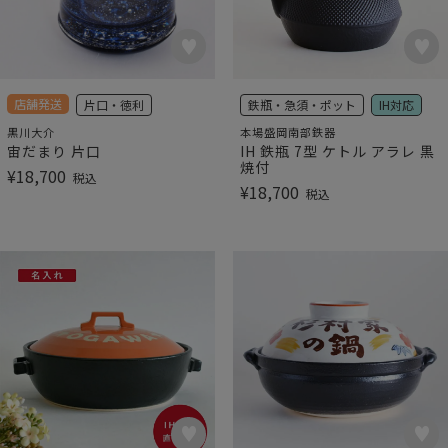
店舗発送
片口・徳利
鉄瓶・急須・ポット
IH対応
黒川大介
本場盛岡南部鉄器
宙だまり 片口
IH 鉄瓶 7型 ケトル アラレ 黒
焼付
¥
18,700
税込
¥
18,700
税込