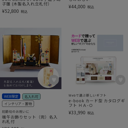
子雛 (木製名入れ立札付）
¥
44,000
税込
¥
52,800
税込
Webで選ぶ新しいギフト
WEB限定
名入れ可
e-book カード型 カタログギ
インテリア・置物
フト ＨＡ-Ｏ
¥
33,990
初節句のお祝いに
税込
端午お飾りセット（兜）名入
れ札付