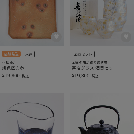
店舗発送
大鉢
酒器セット
小島陽介
金銀の箔が織り成す美
緋色四方鉢
喜箔グラス 酒器セット
¥
19,800
¥
19,800
税込
税込