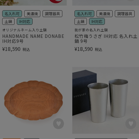
名入れ可
美濃焼
調理器具
名入れ可
美濃焼
調理器具
土鍋
IH対応
土鍋
IH対応
オリジナルネーム入り土鍋
我が家の名入れ土鍋
HANDMADE NAME DONABE
松竹梅うさぎ IH対応 名入れ土
IH対応9号
鍋 9号
¥
18,590
¥
18,590
税込
税込