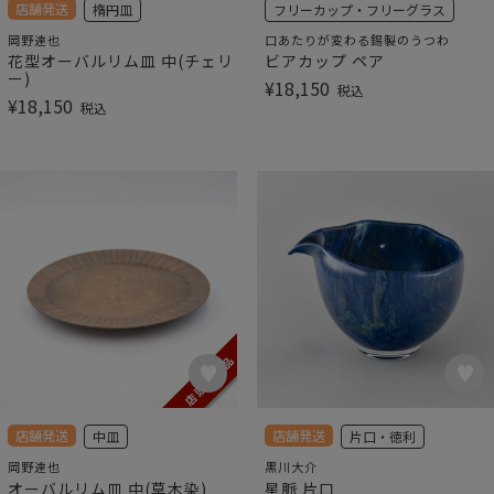
店舗発送
楕円皿
フリーカップ・フリーグラス
岡野達也
口あたりが変わる錫製のうつわ
花型オーバルリム皿 中(チェリ
ビアカップ ペア
ー)
¥
18,150
税込
¥
18,150
税込
店舗発送
店舗発送
中皿
片口・徳利
岡野達也
黒川大介
オーバルリム皿 中(草木染)
星脈 片口