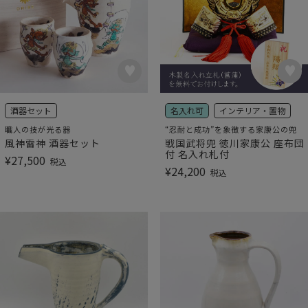
酒器セット
名入れ可
インテリア・置物
職人の技が光る器
“忍耐と成功”を象徴する家康公の兜
風神雷神 酒器セット
戦国武将兜 徳川家康公 座布団
付 名入れ札付
¥
27,500
税込
¥
24,200
税込