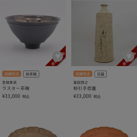
店舗発送
店舗発送
抹茶碗
花器
宮岡貴泉
富田啓之
ラスター茶碗
粉引手捻壷
¥
33,000
¥
33,000
税込
税込