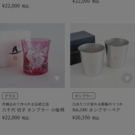
¥
22,000
税込
¥
22,000
税込
グラス
タンブラー
丹精込めて作られる伝統工芸
口あたりが変わる錫製のうつわ
八千代 切子 タンブラー 小槌柄
NAJIMI タンブラーペア
¥
22,000
¥
20,350
税込
税込