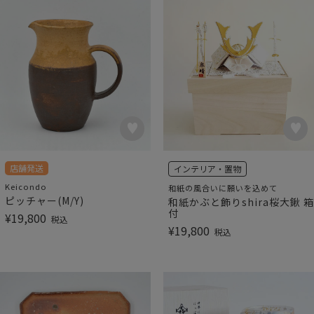
店舗発送
インテリア・置物
Keicondo
和紙の風合いに願いを込めて
ピッチャー(M/Y)
和紙かぶと飾りshira桜大鍬 箱
付
¥
19,800
税込
¥
19,800
税込