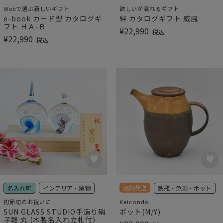
Webで選ぶ新しいギフト
欲しいが溢れるギフト
e-book カード型 カタログギ
絆 カタログギフト 威風
フト ＨＡ-Ｂ
¥
22,990
税込
¥
22,990
税込
店舗発送
名入れ可
インテリア・置物
鉄瓶・急須・ポット
初節句のお祝いに
Keicondo
SUN GLASS STUDIO手造り硝
ポット(M/Y)
子雛 丸 (木製名入れ立札付）