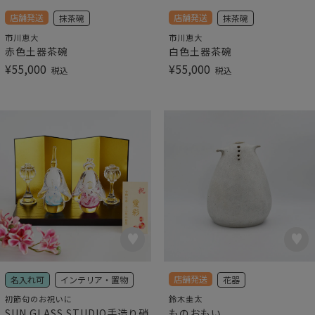
店舗発送
店舗発送
抹茶碗
抹茶碗
市川恵大
市川恵大
赤色土器茶碗
白色土器茶碗
¥
55,000
¥
55,000
税込
税込
店舗発送
名入れ可
インテリア・置物
花器
初節句のお祝いに
鈴木圭太
SUN GLASS STUDIO手造り硝
ものおもい