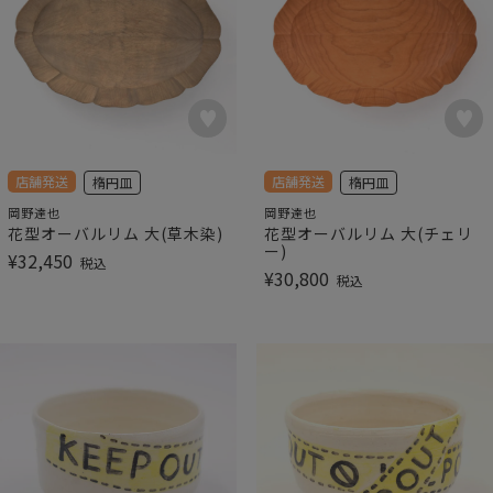
店舗発送
店舗発送
楕円皿
楕円皿
岡野達也
岡野達也
花型オーバルリム 大(草木染)
花型オーバルリム 大(チェリ
ー)
¥
32,450
税込
¥
30,800
税込