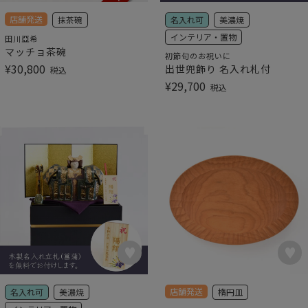
店舗発送
抹茶碗
名入れ可
美濃焼
インテリア・置物
田川亞希
マッチョ茶碗
初節句のお祝いに
¥
30,800
出世兜飾り 名入れ札付
税込
¥
29,700
税込
店舗発送
名入れ可
美濃焼
楕円皿