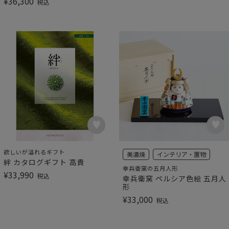
¥
36,300
税込
欲しいが溢れるギフト
美濃焼
インテリア・置物
絆 カタログギフト 高貴
幸兵衛窯の五月人形
¥
33,990
税込
幸兵衛窯 ペルシア色絵 五月人
形
¥
33,000
税込