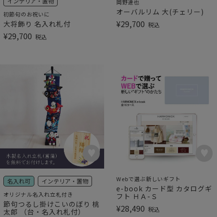
インテリア・置物
岡野達也
オーバルリム 大(チェリー)
初節句のお祝いに
¥
29,700
大将飾り 名入れ札付
税込
¥
29,700
税込
Webで選ぶ新しいギフト
名入れ可
インテリア・置物
e-book カード型 カタログギ
オリジナル名入れ立札付き
フト ＨＡ-Ｓ
節句つるし掛けこいのぼり 桃
¥
28,490
税込
太郎 （台・名入れ札付）