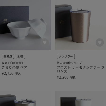
美濃焼
飯碗
タンブラー
煌めく白が印象的
飲み頃温度をキープ
きらり茶碗 ペア
フロスト サーモタンブラー ブ
ロンズ
¥
2,750
税込
¥
2,200
税込