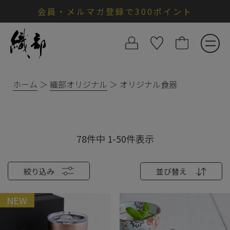
会員・メルマガ登録で300ポイント
ホーム
織部オリジナル
オリジナル食器
78
件中
1
-
50
件表示
絞り込み
並び替え
NEW