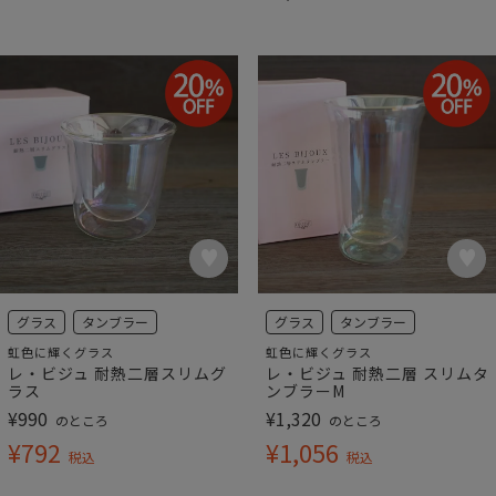
グラス
タンブラー
グラス
タンブラー
虹色に輝くグラス
虹色に輝くグラス
レ・ビジュ 耐熱二層スリムグ
レ・ビジュ 耐熱二層 スリムタ
ラス
ンブラーM
¥
990
¥
1,320
のところ
のところ
¥
792
¥
1,056
税込
税込