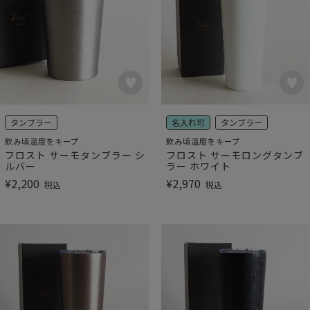
タンブラー
名入れ可
タンブラー
飲み頃温度をキープ
飲み頃温度をキープ
フロスト サーモタンブラー シ
フロスト サーモロングタンブ
ルバー
ラー ホワイト
¥
2,200
¥
2,970
税込
税込