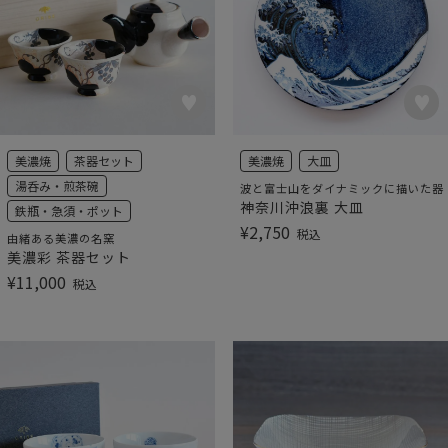
美濃焼
茶器セット
美濃焼
大皿
湯呑み・煎茶碗
波と富士山をダイナミックに描いた器
神奈川沖浪裏 大皿
鉄瓶・急須・ポット
¥
2,750
税込
由緒ある美濃の名窯
美濃彩 茶器セット
¥
11,000
税込