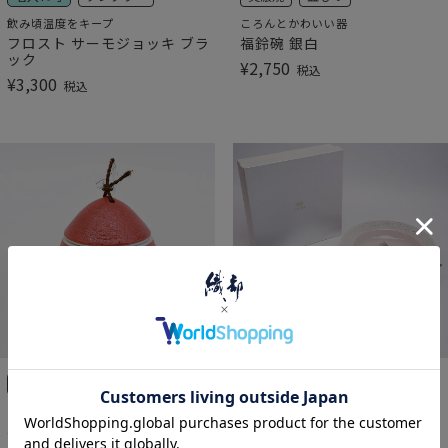
飲み頃温度をキープ
ころんとかわいい器
フロスト サーモジョッキ ブラ
福鈴碗 銀白
ック
¥
2,750
税込
¥
3,300
税込
美濃焼
蓋もの
美濃焼
中皿
ころんとかわいい器
煌めく花模様がかわいいプレート
福鈴碗 茜
Hana パスタペア