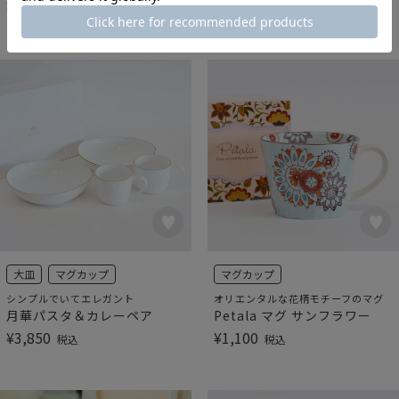
¥
2,750
¥
2,750
税込
税込
大皿
マグカップ
マグカップ
シンプルでいてエレガント
オリエンタルな花柄モチーフのマグ
月華パスタ＆カレーペア
Petala マグ サンフラワー
¥
3,850
¥
1,100
税込
税込