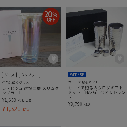
WEB限定
グラス
タンブラー
カードで贈るギフト
虹色に輝くグラス
カードで贈るカタログギフト
レ・ビジュ 耐熱二層 スリムタ
セット（HA-G）ペア＆トラン
ンブラーL
プ
¥
1,650
のところ
¥
9,790
税込
¥
1,320
税込