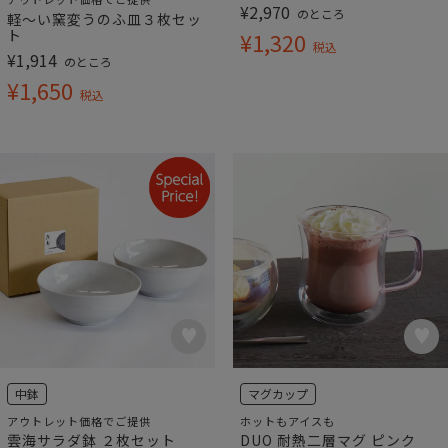
¥
2,970
のところ
軽～い窯変うのふ皿３枚セッ
ト
¥
1,320
税込
¥
1,914
のところ
¥
1,650
税込
中鉢
マグカップ
アウトレット価格でご提供
ホットもアイスも
雲海サラダ鉢 ２枚セット
DUO 耐熱二層マグ ピンク