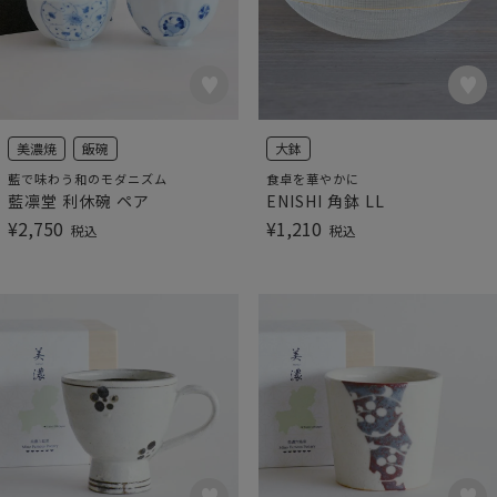
美濃焼
飯碗
大鉢
藍で味わう和のモダニズム
食卓を華やかに
藍凛堂 利休碗 ペア
ENISHI 角鉢 LL
¥
2,750
¥
1,210
税込
税込