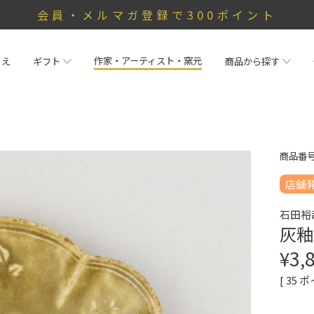
会員・メルマガ登録で300ポイント
作家・アーティスト・窯元
らえ
ギフト
商品から探す
商品番
店舗
石田裕
灰釉
¥
3,
[
35
ポ