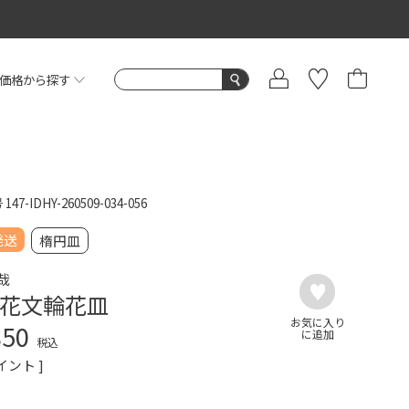
価格から探す
号
147-IDHY-260509-034-056
発送
楕円皿
哉
花文輪花皿
850
税込
イント ]