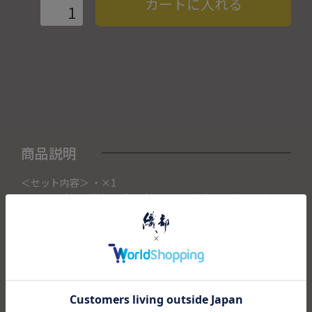
カートに入れる
商品説明
＜セット内容＞ ・×1
こちらの商品は織部下北沢店にて展示販売中の作品になりま
す。
ご注文いただいたタイミングによって織部下北沢店頭で売り
切れた場合は、キャンセルさせて頂きます。
また織部下北沢店からの出荷になりますので、ご注文確認
後、送料を再計算し改めてご請求金額についてのご連絡をさ
せていただきます。
予めご了承くださいませ。