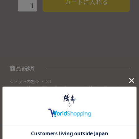
カートに入れる
商品説明
＜セット内容＞ ・×1
こちらの商品は織部下北沢店にて展示販売中の作品になりま
す。
ご注文いただいたタイミングによって織部下北沢店頭で売り
切れた場合は、キャンセルさせて頂きます。
また織部下北沢店からの出荷になりますので、ご注文確認
後、送料を再計算し改めてご請求金額についてのご連絡をさ
せていただきます。
予めご了承くださいませ。