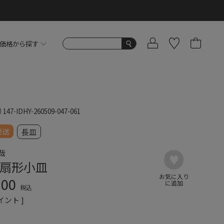
価格から探す
号
147-IDHY-260509-047-061
発送
長皿
哉
扇形小皿
300
税込
イント ]