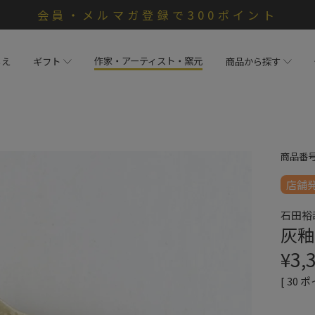
会員・メルマガ登録で300ポイント
作家・アーティスト・窯元
らえ
ギフト
商品から探す
商品番
店舗
石田裕
灰釉
¥
3,
[
30
ポ