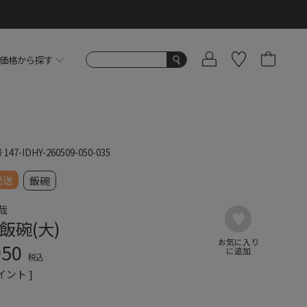
価格から探す
号
147-IDHY-260509-050-035
発送
飯碗
哉
飯碗(大)
950
税込
イント ]