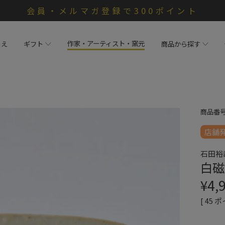
会員・メルマガ登録で300ポイント
作家・アーティスト・窯元
らえ
ギフト
商品から探す
商品番
店舗
石田裕
白磁
¥
4,
[
45
ポ