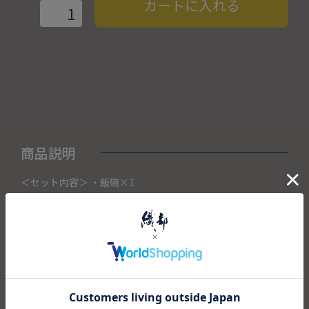
カートに入れる
商品説明
＜セット内容＞ ・飯碗×1
こちらの商品は織部下北沢店にて展示販売中の作品になりま
す。
ご注文いただいたタイミングによって織部下北沢店頭で売り
切れた場合は、キャンセルさせて頂きます。
また織部下北沢店からの出荷になりますので、ご注文確認
後、送料を再計算し改めてご請求金額についてのご連絡をさ
せていただきます。
予めご了承くださいませ。