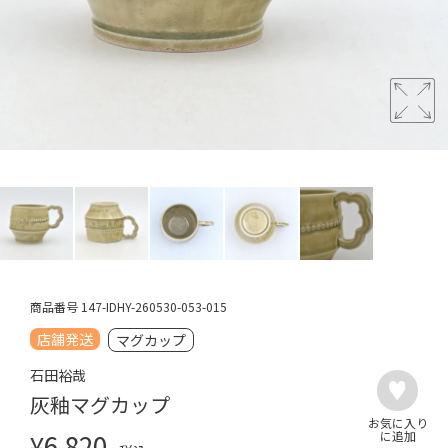
商品番号
147-IDHY-260530-053-015
店舗発送
マグカップ
石田裕哉
灰釉マグカップ
¥
6,820