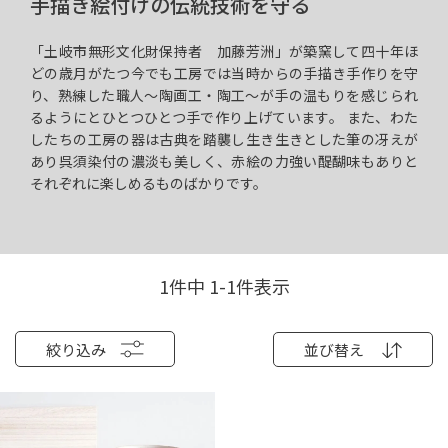
手描き絵付けの伝統技術を守る
「土岐市無形文化財保持者 加藤芳洲」が築窯して四十年ほ
どの歳月がたつ今でも工房では当時からの手描き手作りを守
り、熟練した職人～陶画工・陶工～が手の温もりを感じられ
るようにとひとつひとつ手で作り上げています。 また、わた
したちの工房の器は古典を踏襲し生き生きとした筆の冴えが
あり呉須染付の濃淡も美しく、赤絵の力強い醍醐味もありと
それぞれに楽しめるものばかりです。
1
件中
1
-
1
件表示
絞り込み
並び替え