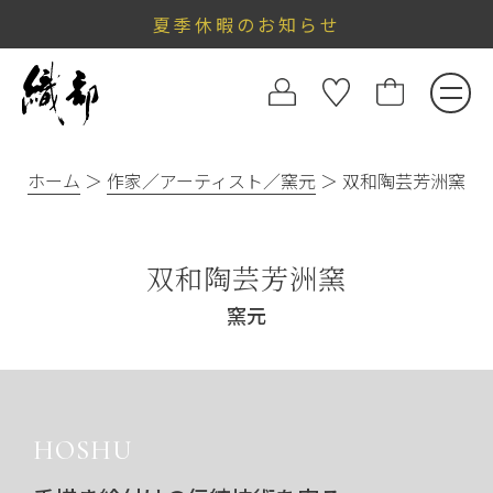
夏季休暇のお知らせ
ホーム
作家／アーティスト／窯元
双和陶芸芳洲窯
双和陶芸芳洲窯
窯元
HOSHU