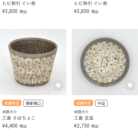
ヒビ粉引 ぐい呑
ヒビ粉引 ぐい呑
¥
3,850
¥
3,850
税込
税込
店舗発送
店舗発送
蕎麦猪口
中皿
池田大介
池田大介
三島 そばちょこ
三島 豆皿
¥
4,400
¥
2,750
税込
税込