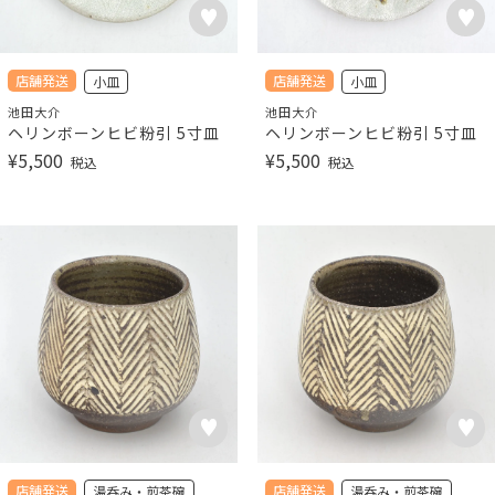
店舗発送
店舗発送
小皿
小皿
池田大介
池田大介
ヘリンボーンヒビ粉引 5寸皿
ヘリンボーンヒビ粉引 5寸皿
¥
5,500
¥
5,500
税込
税込
店舗発送
店舗発送
湯呑み・煎茶碗
湯呑み・煎茶碗