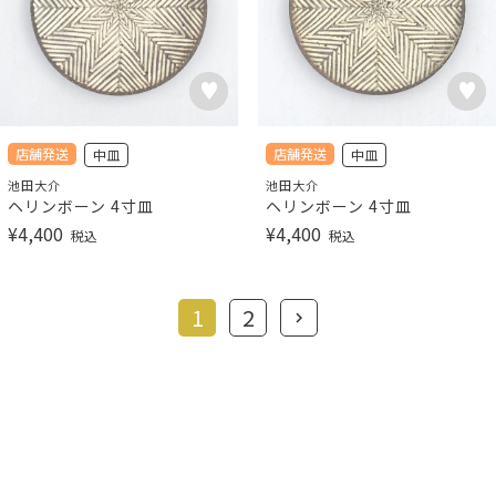
店舗発送
店舗発送
中皿
中皿
池田大介
池田大介
ヘリンボーン 4寸皿
ヘリンボーン 4寸皿
¥
4,400
¥
4,400
税込
税込
1
2