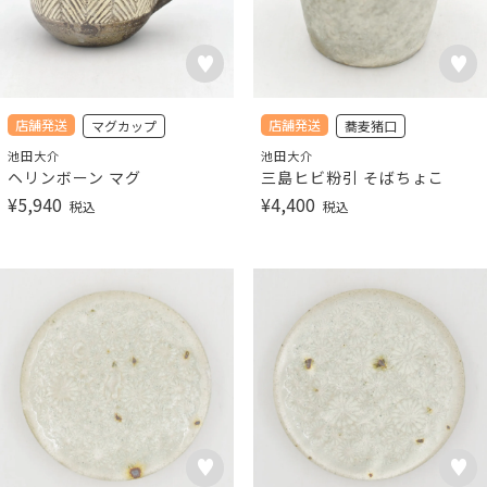
店舗発送
店舗発送
マグカップ
蕎麦猪口
池田大介
池田大介
ヘリンボーン マグ
三島ヒビ粉引 そばちょこ
¥
5,940
¥
4,400
税込
税込