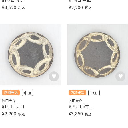
刷毛目 マグ
刷毛目 豆皿
¥
4,620
¥
2,200
税込
税込
店舗発送
店舗発送
中皿
中皿
池田大介
池田大介
刷毛目 豆皿
刷毛目 5寸皿
¥
2,200
¥
3,850
税込
税込