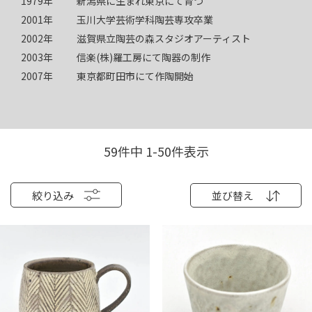
1979年
新潟県に生まれ東京にて育つ
2001年
玉川大学芸術学科陶芸専攻卒業
2002年
滋賀県立陶芸の森スタジオアーティスト
2003年
信楽(株)羅工房にて陶器の制作
2007年
東京都町田市にて作陶開始
59
件中
1
-
50
件表示
絞り込み
並び替え