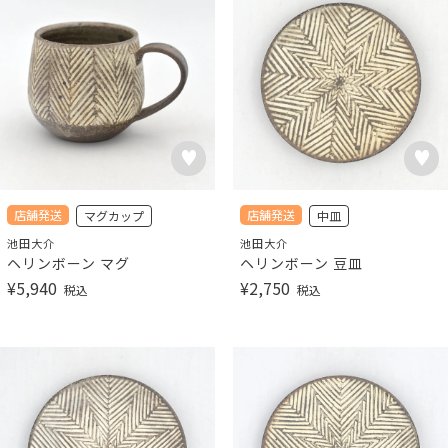
店舗発送
店舗発送
マグカップ
中皿
池田大介
池田大介
ヘリンボーン マグ
ヘリンボーン 豆皿
¥
5,940
¥
2,750
税込
税込