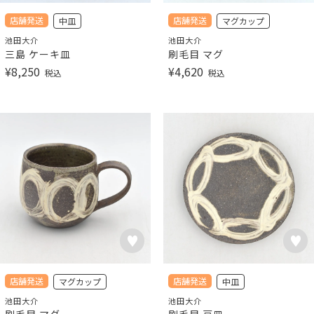
店舗発送
店舗発送
中皿
マグカップ
池田大介
池田大介
三島 ケーキ皿
刷毛目 マグ
¥
8,250
¥
4,620
税込
税込
店舗発送
店舗発送
マグカップ
中皿
池田大介
池田大介