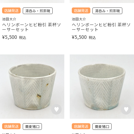
店舗発送
店舗発送
湯呑み・煎茶碗
湯呑み・煎茶碗
池田大介
池田大介
へリンボーンヒビ粉引 茶杯ソ
へリンボーンヒビ粉引 茶杯ソ
ーサーセット
ーサーセット
¥
5,500
¥
5,500
税込
税込
店舗発送
店舗発送
蕎麦猪口
蕎麦猪口