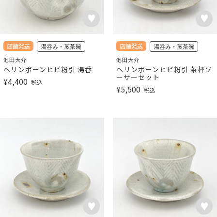
店舗発送
店舗発送
湯呑み・煎茶碗
湯呑み・煎茶碗
池田大介
池田大介
へリンボーンヒビ粉引 湯呑
へリンボーンヒビ粉引 茶杯ソ
ーサーセット
¥
4,400
税込
¥
5,500
税込