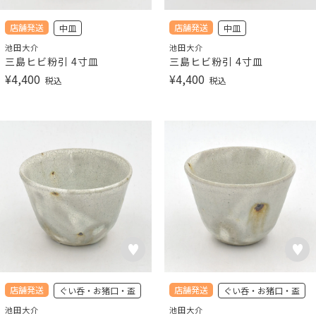
店舗発送
店舗発送
中皿
中皿
池田大介
池田大介
三島ヒビ粉引 4寸皿
三島ヒビ粉引 4寸皿
¥
4,400
¥
4,400
税込
税込
店舗発送
店舗発送
ぐい呑・お猪口・盃
ぐい呑・お猪口・盃
池田大介
池田大介