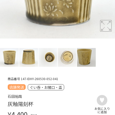
商品番号
147-IDHY-260530-052-041
店舗発送
ぐい呑・お猪口・盃
石田裕哉
灰釉陽刻杯
¥
4,400